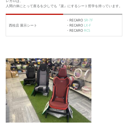
レカロは、
人間の体にとって座るを少しでも『楽』にするシート哲学を持っています。
・RECARO
SR-7F
西桂店 展示シート
・RECARO
LX-F
・RECARO
RCS