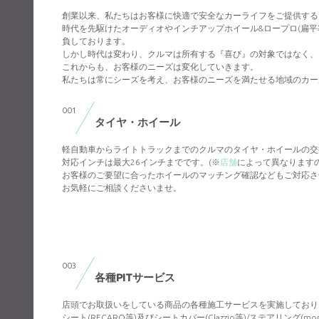
創業以来、私たちはお客様に快適で安全なカーライフをご提供する
時代を先駆けたオーディオやインチアップホイール&ロープロ(扁
負しております。
しかし時代は変わり、クルマは所有する『喜び』の対象ではなく、
これからも、お客様のニーズは変化していきます。
私たちは常にシーズを考え、お客様のニーズを満たせる地域のカー
001
タイヤ・ホイール
軽自動車からライトトラックまでのクルマのタイヤ・ホイールの交
対応インチは最大26インチまでです。(※
店舗
によって異なります
お客様のご要望に合ったホイールのマッチング確認などもご対応さ
お気軽にご相談くださいませ。
003
各種PITサービス
店頭でお取扱いをしている商品の各種施工サービスを実施しており
シート(RECARO等)及びシートカバー(Clazzio等)/ステアリング(m