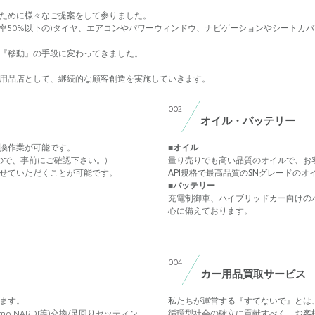
ために様々なご提案をして参りました。
平率50%以下の)タイヤ、エアコンやパワーウィンドウ、ナビゲーションやシートカ
『移動』の手段に変わってきました。
用品店として、継続的な顧客創造を実施していきます。
002
オイル・バッテリー
換作業が可能です。
■オイル
ので、事前にご確認下さい。)
量り売りでも高い品質のオイルで、お
せていただくことが可能です。
API規格で最高品質のSNグレードの
■バッテリー
充電制御車、ハイブリッドカー向けの
心に備えております。
004
カー用品買取サービス
ます。
私たちが運営する『すてないで』とは
omo,NARDI等)交換/足回りセッティン
循環型社会の確立に貢献すべく、お客