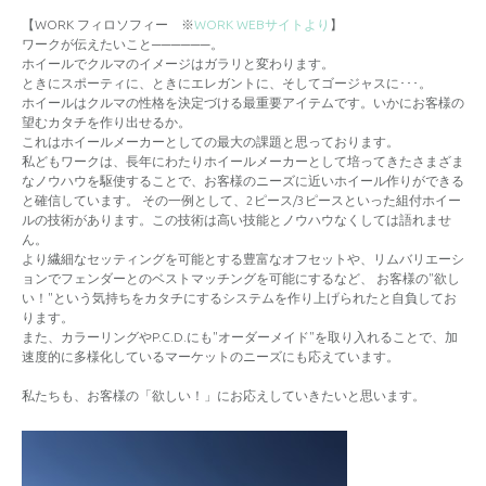
【WORK フィロソフィー ※
WORK WEBサイトより
】
ワークが伝えたいこと──────。
ホイールでクルマのイメージはガラリと変わります。
ときにスポーティに、ときにエレガントに、そしてゴージャスに･･･。
ホイールはクルマの性格を決定づける最重要アイテムです。いかにお客様の
望むカタチを作り出せるか。
これはホイールメーカーとしての最大の課題と思っております。
私どもワークは、長年にわたりホイールメーカーとして培ってきたさまざま
なノウハウを駆使することで、お客様のニーズに近いホイール作りができる
と確信しています。 その一例として、2ピース/3ピースといった組付ホイー
ルの技術があります。この技術は高い技能とノウハウなくしては語れませ
ん。
より繊細なセッティングを可能とする豊富なオフセットや、リムバリエーシ
ョンでフェンダーとのベストマッチングを可能にするなど、 お客様の"欲し
い！"という気持ちをカタチにするシステムを作り上げられたと自負してお
ります。
また、カラーリングやP.C.D.にも"オーダーメイド"を取り入れることで、加
速度的に多様化しているマーケットのニーズにも応えています。
私たちも、お客様の「欲しい！」にお応えしていきたいと思います。