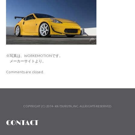
※写真は、WORKEMOTIONです。
メーカーサイトより。
Comments are closed.
COPYRIGHT (C) 2014- KK-TSURUTA,INC. ALLRIGHTS RESERVED.
CONTACT