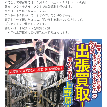
すてないで都留店では、６月１０日（土）・１１日（日）の両日
朝９：００～夕方６：００まで出張買取を行います。
場所は、上野原高校入口 交差点
テントやら看板が出ていますので、分かりやすかも。
査定をさせて頂いた方には、買い取れる取れないは別にして、
プレゼントをご用意しています。
詳しくは、下記チラシを御覧ください。
１０日の上野原市方面の朝刊にも折り込まれます。