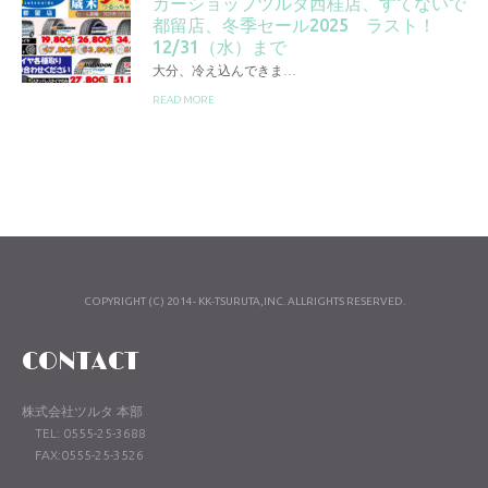
カーショップツルタ西桂店、すてないで
都留店、冬季セール2025 ラスト！
12/31（水）まで
大分、冷え込んできま…
READ MORE
COPYRIGHT (C) 2014- KK-TSURUTA,INC. ALLRIGHTS RESERVED.
CONTACT
株式会社ツルタ 本部
TEL: 0555-25-3688
FAX:0555-25-3526