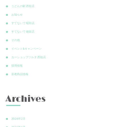
うどんの駅 西桂店
お知らせ
すてないで 昭和店
すてないで 都留店
その他
イベント&キャンペーン
カーショップツルタ 西桂店
採用情報
新着商品情報
Archives
2026年2月