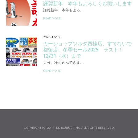
謹賀新年 本年もよろしくお願いします
謹賀新年 本年もよろ…
READ MORE
2025-12-13
カーショップツルタ西桂店、すてないで
都留店、冬季セール2025 ラスト！
12/31（水）まで
大分、冷え込んできま…
READ MORE
COPYRIGHT (C) 2014- KK-TSURUTA,INC. ALLRIGHTS RESERVED.