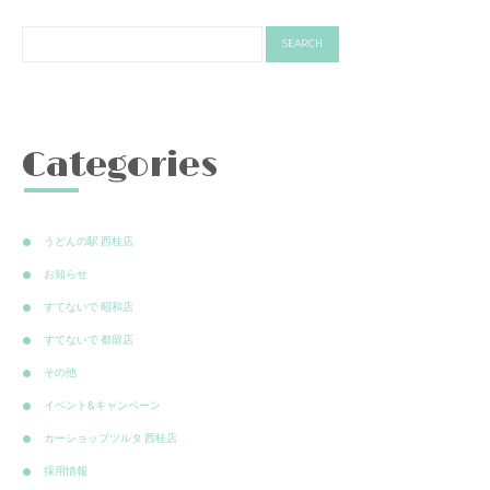
Categories
うどんの駅 西桂店
お知らせ
すてないで 昭和店
すてないで 都留店
その他
イベント&キャンペーン
カーショップツルタ 西桂店
採用情報