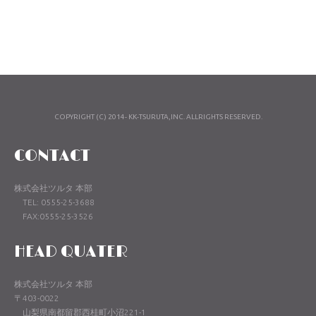
COPYRIGHT (C) 2014- KK-TSURUTA,INC. ALLRIGHTS RESERVED.
CONTACT
株式会社ツルタ 本部
TEL: 0555-25-3688
FAX:0555-25-3526
HEAD QUATER
株式会社ツルタ 本部
〒403-0022
山梨県南都留郡西桂町小沼221-1