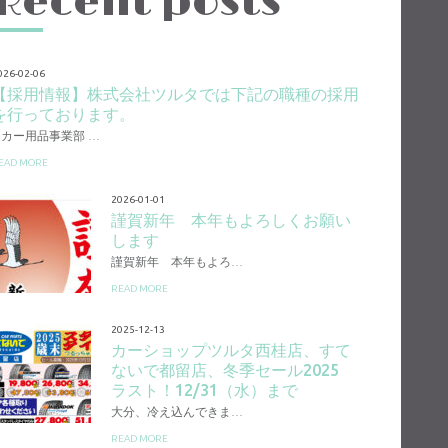
Recent posts
026-02-06
【採用情報】株式会社ツルタでは下記の職種の採用
を行っております。
1.カー用品事業部 …
EAD MORE
2026-01-01
謹賀新年 本年もよろしくお願い
します
謹賀新年 本年もよろ…
READ MORE
2025-12-13
カーショップツルタ西桂店、すて
ないで都留店、冬季セール2025
ラスト！12/31（水）まで
大分、冷え込んできま…
READ MORE