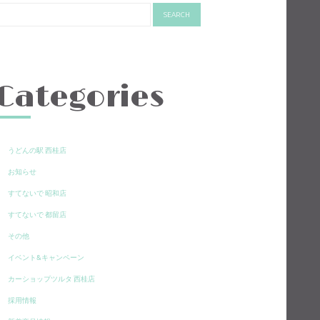
Categories
うどんの駅 西桂店
お知らせ
すてないで 昭和店
すてないで 都留店
その他
イベント&キャンペーン
カーショップツルタ 西桂店
採用情報