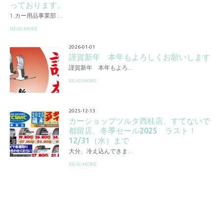
っております。
1.カー用品事業部 …
READ MORE
2026-01-01
謹賀新年 本年もよろしくお願いします
謹賀新年 本年もよろ…
READ MORE
2025-12-13
カーショップツルタ西桂店、すてないで
都留店、冬季セール2025 ラスト！
12/31（水）まで
大分、冷え込んできま…
READ MORE