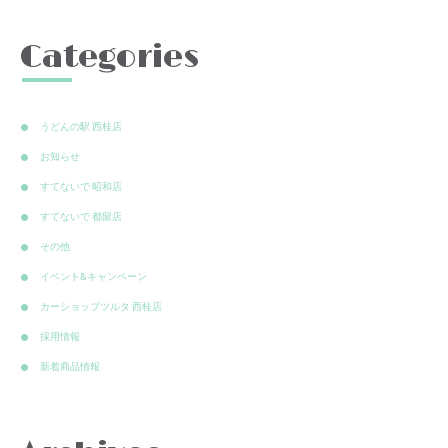
Categories
うどんの駅 西桂店
お知らせ
すてないで 昭和店
すてないで 都留店
その他
イベント&キャンペーン
カーショップツルタ 西桂店
採用情報
新着商品情報