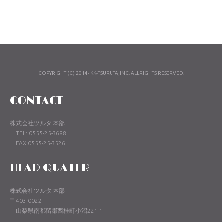
COPYRIGHT (C) 2014- KK-TSURUTA,INC. ALLRIGHTS RESERVED.
CONTACT
株式会社ツルタ 本部
TEL: 0555-25-3688
FAX:0555-25-3526
HEAD QUATER
株式会社ツルタ 本部
〒403-0022
山梨県南都留郡西桂町小沼221-1