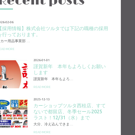
Recent posts
026-02-06
【採用情報】株式会社ツルタでは下記の職種の採用
を行っております。
1.カー用品事業部 …
EAD MORE
2026-01-01
謹賀新年 本年もよろしくお願い
します
謹賀新年 本年もよろ…
READ MORE
2025-12-13
カーショップツルタ西桂店、すて
ないで都留店、冬季セール2025
ラスト！12/31（水）まで
大分、冷え込んできま…
READ MORE