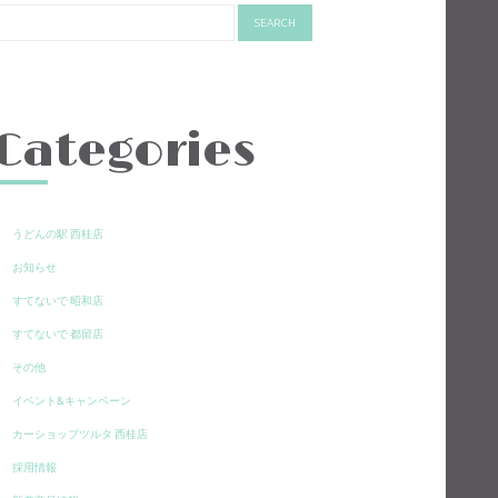
Categories
うどんの駅 西桂店
お知らせ
すてないで 昭和店
すてないで 都留店
その他
イベント&キャンペーン
カーショップツルタ 西桂店
採用情報