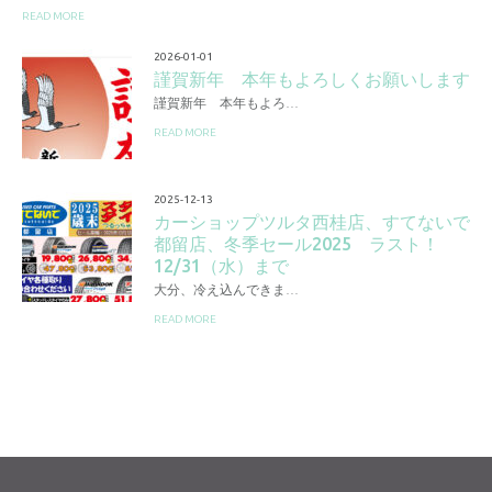
READ MORE
2026-01-01
謹賀新年 本年もよろしくお願いします
謹賀新年 本年もよろ…
READ MORE
2025-12-13
カーショップツルタ西桂店、すてないで
都留店、冬季セール2025 ラスト！
12/31（水）まで
大分、冷え込んできま…
READ MORE