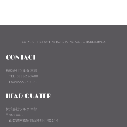
COPYRIGHT (C) 2014- KK-TSURUTA,INC. ALLRIGHTS RESERVED.
CONTACT
株式会社ツルタ 本部
TEL: 0555-25-3688
FAX:0555-25-3526
HEAD QUATER
株式会社ツルタ 本部
〒403-0022
山梨県南都留郡西桂町小沼221-1