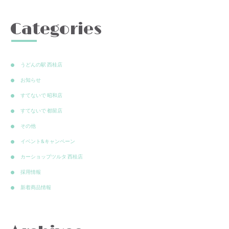
Categories
うどんの駅 西桂店
お知らせ
すてないで 昭和店
すてないで 都留店
その他
イベント&キャンペーン
カーショップツルタ 西桂店
採用情報
新着商品情報