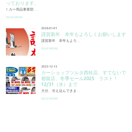
っております。
1.カー用品事業部 …
READ MORE
2026-01-01
謹賀新年 本年もよろしくお願いします
謹賀新年 本年もよろ…
READ MORE
2025-12-13
カーショップツルタ西桂店、すてないで
都留店、冬季セール2025 ラスト！
12/31（水）まで
大分、冷え込んできま…
READ MORE