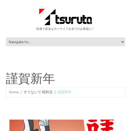
快適で安全なカーライフを全てのお客様に！
謹賀新年
Home
すてないで 昭和店
謹賀新年