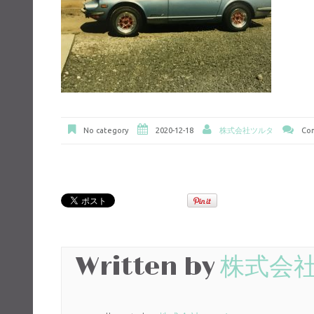
No category
2020-12-18
株式会社ツルタ
Com
Written by
株式会