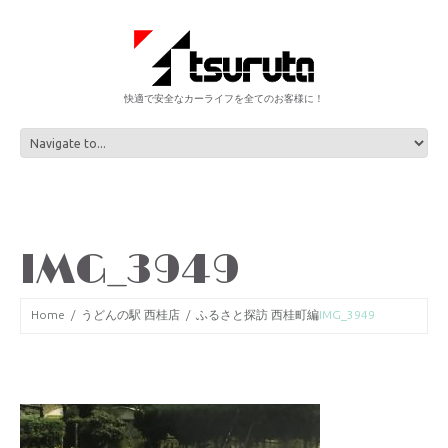
快適で安全なカーライフを全てのお客様に！
IMG_3949
Home
うどんの駅 西桂店
ふるさと探訪 西桂町編
IMG_3949