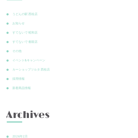
うどんの駅 西桂店
お知らせ
すてないで 昭和店
すてないで 都留店
その他
イベント&キャンペーン
カーショップツルタ 西桂店
採用情報
新着商品情報
Archives
2026年2月