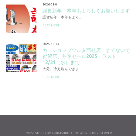
2026-01-01
謹賀新年 本年もよろしくお願いします
謹賀新年 本年もよろ…
READ MORE
2025-12-13
カーショップツルタ西桂店、すてないで
都留店、冬季セール2025 ラスト！
12/31（水）まで
大分、冷え込んできま…
READ MORE
COPYRIGHT (C) 2014- KK-TSURUTA,INC. ALLRIGHTS RESERVED.