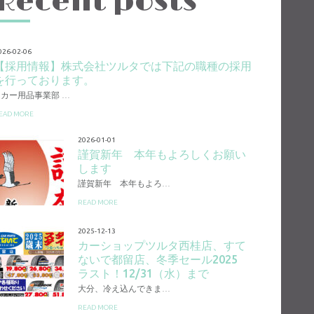
Recent posts
026-02-06
【採用情報】株式会社ツルタでは下記の職種の採用
を行っております。
1.カー用品事業部 …
EAD MORE
2026-01-01
謹賀新年 本年もよろしくお願い
します
謹賀新年 本年もよろ…
READ MORE
2025-12-13
カーショップツルタ西桂店、すて
ないで都留店、冬季セール2025
ラスト！12/31（水）まで
大分、冷え込んできま…
READ MORE