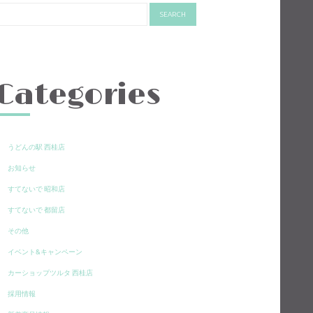
Categories
うどんの駅 西桂店
お知らせ
すてないで 昭和店
すてないで 都留店
その他
イベント&キャンペーン
カーショップツルタ 西桂店
採用情報