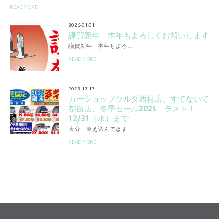
READ MORE
2026-01-01
謹賀新年 本年もよろしくお願いします
謹賀新年 本年もよろ…
READ MORE
2025-12-13
カーショップツルタ西桂店、すてないで
都留店、冬季セール2025 ラスト！
12/31（水）まで
大分、冷え込んできま…
READ MORE