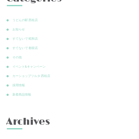
うどんの駅 西桂店
お知らせ
すてないで 昭和店
すてないで 都留店
その他
イベント&キャンペーン
カーショップツルタ 西桂店
採用情報
新着商品情報
Archives