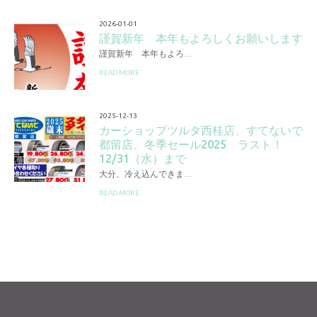
2026-01-01
謹賀新年 本年もよろしくお願いします
謹賀新年 本年もよろ…
READ MORE
2025-12-13
カーショップツルタ西桂店、すてないで
都留店、冬季セール2025 ラスト！
12/31（水）まで
大分、冷え込んできま…
READ MORE