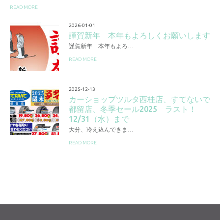
READ MORE
2026-01-01
謹賀新年 本年もよろしくお願いします
謹賀新年 本年もよろ…
READ MORE
2025-12-13
カーショップツルタ西桂店、すてないで
都留店、冬季セール2025 ラスト！
12/31（水）まで
大分、冷え込んできま…
READ MORE