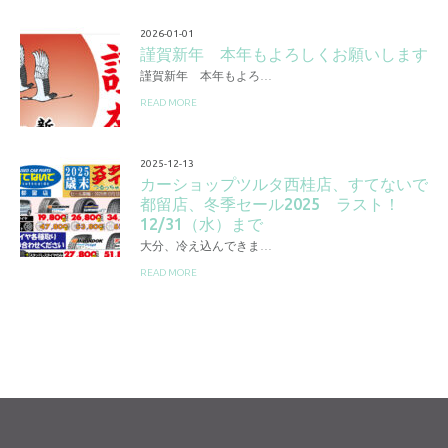
2026-01-01
謹賀新年 本年もよろしくお願いします
謹賀新年 本年もよろ…
READ MORE
2025-12-13
カーショップツルタ西桂店、すてないで
都留店、冬季セール2025 ラスト！
12/31（水）まで
大分、冷え込んできま…
READ MORE