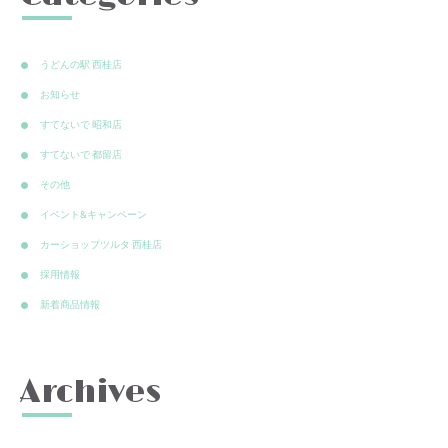
うどんの駅 西桂店
お知らせ
すてないで 昭和店
すてないで 都留店
その他
イベント&キャンペーン
カーショップツルタ 西桂店
採用情報
新着商品情報
Archives