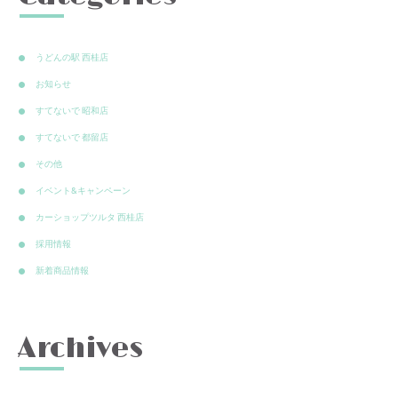
うどんの駅 西桂店
お知らせ
すてないで 昭和店
すてないで 都留店
その他
イベント&キャンペーン
カーショップツルタ 西桂店
採用情報
新着商品情報
Archives