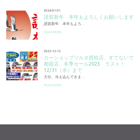
2026-01-01
謹賀新年 本年もよろしくお願いします
謹賀新年 本年もよろ…
READ MORE
2025-12-13
カーショップツルタ西桂店、すてないで
都留店、冬季セール2025 ラスト！
12/31（水）まで
大分、冷え込んできま…
READ MORE