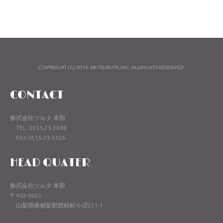
COPYRIGHT (C) 2014- KK-TSURUTA,INC. ALLRIGHTS RESERVED.
CONTACT
株式会社ツルタ 本部
TEL: 0555-25-3688
FAX:0555-25-3526
HEAD QUATER
株式会社ツルタ 本部
〒403-0022
山梨県南都留郡西桂町小沼221-1