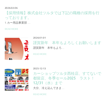
2026-02-06
【採用情報】株式会社ツルタでは下記の職種の採用を行
っております。
1.カー用品事業部 …
READ MORE
2026-01-01
謹賀新年 本年もよろしくお願いします
謹賀新年 本年もよろ…
READ MORE
2025-12-13
カーショップツルタ西桂店、すてないで
都留店、冬季セール2025 ラスト！
12/31（水）まで
大分、冷え込んできま…
READ MORE