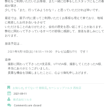
弊社をご利用いただいたお客様、また一緒に仕事をしたスタッフにもこの番
組が届き、
少しでも『また、行ってみようかな！』と思っていただければ幸いです。
最近では、親子2代に渡ってご利用いただくお客様も増えて来ており、地域
に根差したお付き合いをさせて
いただけることのありがたさと、会社の歴史を思い起こすことがあります。
弊社に関わって下さっているすべての皆様に感謝して、放送を楽しみにして
おります。
放送予定は…
2021年9月18日(土) 18:55～19:00 テレビ山梨(UTY) です！
追伸
撮影に関わって下さったH支店長、UTYのA様、撮影してくださったN様、
本当にありがとうございました。
貴重な機会を頂戴しましたことに、心より御礼申し上げます。
お知らせ
,
すてないで 都留店
,
カーショップツルタ 西桂店
2021-09-11
株式会社ツルタ
Comments are closed