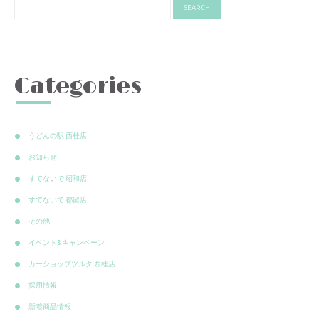
Categories
うどんの駅 西桂店
お知らせ
すてないで 昭和店
すてないで 都留店
その他
イベント&キャンペーン
カーショップツルタ 西桂店
採用情報
新着商品情報