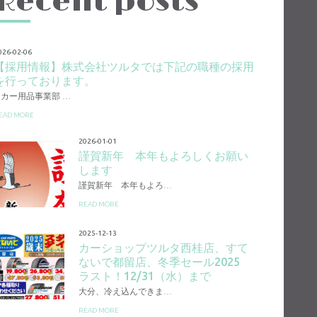
Recent posts
026-02-06
【採用情報】株式会社ツルタでは下記の職種の採用
を行っております。
1.カー用品事業部 …
EAD MORE
2026-01-01
謹賀新年 本年もよろしくお願い
します
謹賀新年 本年もよろ…
READ MORE
2025-12-13
カーショップツルタ西桂店、すて
ないで都留店、冬季セール2025
ラスト！12/31（水）まで
大分、冷え込んできま…
READ MORE