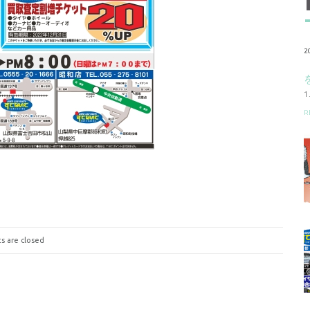
2
R
 are closed