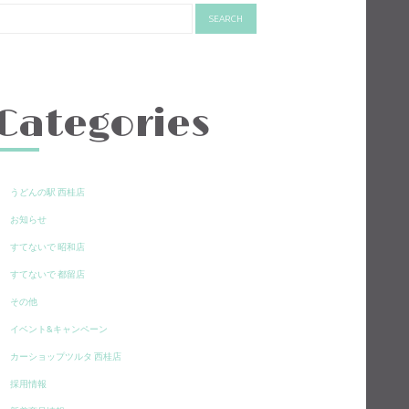
Categories
うどんの駅 西桂店
お知らせ
すてないで 昭和店
すてないで 都留店
その他
イベント&キャンペーン
カーショップツルタ 西桂店
採用情報