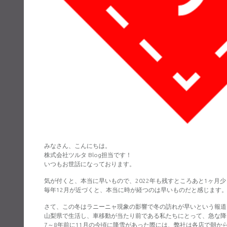
みなさん、こんにちは。
株式会社ツルタ Blog担当です！
いつもお世話になっております。
気が付くと、本当に早いもので、2022年も残すところあと1ヶ月
毎年12月が近づくと、本当に時が経つのは早いものだと感じます
さて、この冬はラニーニャ現象の影響で冬の訪れが早いという報道
山梨県で生活し、車移動が当たり前である私たちにとって、急な降
7～8年前に11月の今頃に降雪があった際には、弊社は各店で朝か