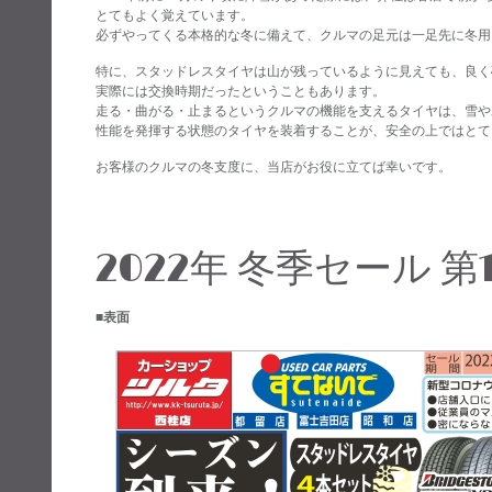
とてもよく覚えています。
必ずやってくる本格的な冬に備えて、クルマの足元は一足先に冬用
特に、スタッドレスタイヤは山が残っているように見えても、良く
実際には交換時期だったということもあります。
走る・曲がる・止まるというクルマの機能を支えるタイヤは、雪や
性能を発揮する状態のタイヤを装着することが、安全の上ではとて
お客様のクルマの冬支度に、当店がお役に立てば幸いです。
2022年 冬季セール 第
■表面