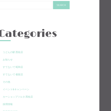
Categories
うどんの駅 西桂店
お知らせ
すてないで 昭和店
すてないで 都留店
その他
イベント&キャンペーン
カーショップツルタ 西桂店
採用情報