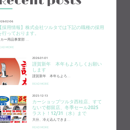
Recent posts
026-02-06
【採用情報】株式会社ツルタでは下記の職種の採用
を行っております。
1.カー用品事業部 …
EAD MORE
2026-01-01
謹賀新年 本年もよろしくお願い
します
謹賀新年 本年もよろ…
READ MORE
2025-12-13
カーショップツルタ西桂店、すて
ないで都留店、冬季セール2025
ラスト！12/31（水）まで
大分、冷え込んできま…
READ MORE