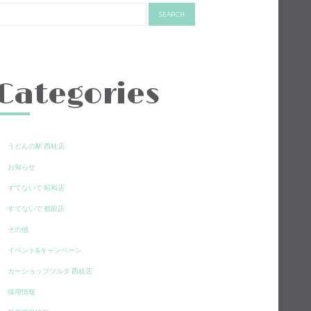
Categories
うどんの駅 西桂店
お知らせ
すてないで 昭和店
すてないで 都留店
その他
イベント&キャンペーン
カーショップツルタ 西桂店
採用情報