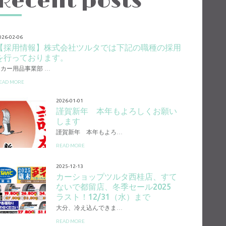
Recent posts
026-02-06
【採用情報】株式会社ツルタでは下記の職種の採用
を行っております。
1.カー用品事業部 …
EAD MORE
2026-01-01
謹賀新年 本年もよろしくお願い
します
謹賀新年 本年もよろ…
READ MORE
2025-12-13
カーショップツルタ西桂店、すて
ないで都留店、冬季セール2025
ラスト！12/31（水）まで
大分、冷え込んできま…
READ MORE