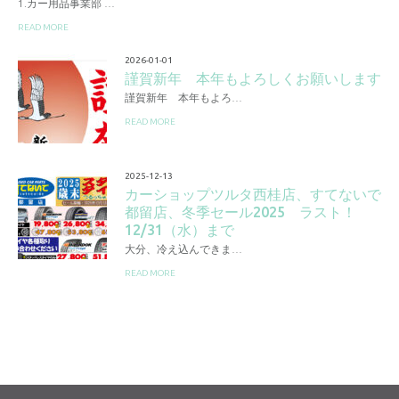
1.カー用品事業部 …
READ MORE
2026-01-01
謹賀新年 本年もよろしくお願いします
謹賀新年 本年もよろ…
READ MORE
2025-12-13
カーショップツルタ西桂店、すてないで
都留店、冬季セール2025 ラスト！
12/31（水）まで
大分、冷え込んできま…
READ MORE