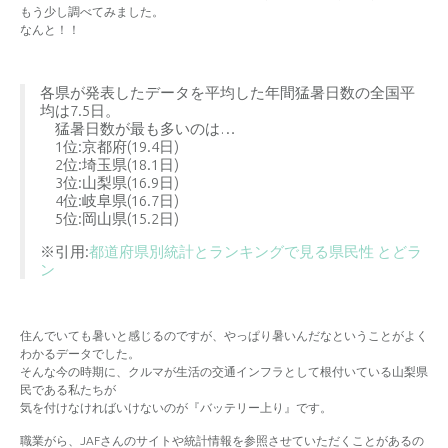
もう少し調べてみました。
なんと！！
各県が発表したデータを平均した年間猛暑日数の全国平
均は7.5日。
猛暑日数が最も多いのは…
1位:京都府(19.4日)
2位:埼玉県(18.1日)
3位:山梨県(16.9日)
4位:岐阜県(16.7日)
5位:岡山県(15.2日)
※引用:
都道府県別統計とランキングで見る県民性 とどラ
ン
住んでいても暑いと感じるのですが、やっぱり暑いんだなということがよく
わかるデータでした。
そんな今の時期に、クルマが生活の交通インフラとして根付いている山梨県
民である私たちが
気を付けなければいけないのが『バッテリー上り』です。
職業がら、JAFさんのサイトや統計情報を参照させていただくことがあるの