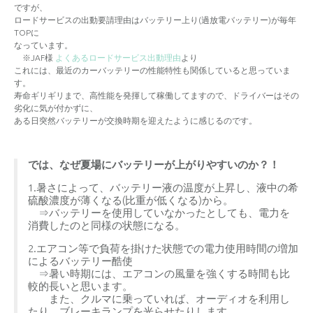
ですが、
ロードサービスの出動要請理由はバッテリー上り(過放電バッテリー)が毎年
TOPに
なっています。
※JAF様
よくあるロードサービス出動理由
より
これには、最近のカーバッテリーの性能特性も関係していると思っていま
す。
寿命ギリギリまで、高性能を発揮して稼働してますので、ドライバーはその
劣化に気が付かずに、
ある日突然バッテリーが交換時期を迎えたように感じるのです。
では、なぜ夏場にバッテリーが上がりやすいのか？！
1.暑さによって、バッテリー液の温度が上昇し、液中の希
硫酸濃度が薄くなる(比重が低くなる)から。
⇒バッテリーを使用していなかったとしても、電力を
消費したのと同様の状態になる。
2.エアコン等で負荷を掛けた状態での電力使用時間の増加
によるバッテリー酷使
⇒暑い時期には、エアコンの風量を強くする時間も比
較的長いと思います。
また、クルマに乗っていれば、オーディオを利用し
たり、ブレーキランプを光らせたりします。