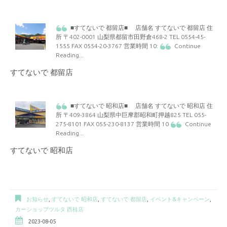
■すてないで 都留店■ 店舗名 すてないで 都留店 住
所 〒402-0001 山梨県都留市田野倉468-2 TEL 0554-45-
1555 FAX 0554-20-3767 営業時間 10:
Continue
Reading
...
すてないで 都留店
■すてないで 昭和店■ 店舗名 すてないで 昭和店 住
所 〒409-3864 山梨県中巨摩郡昭和町押越825 TEL 055-
275-8101 FAX 055-230-8137 営業時間 10
Continue
Reading
...
すてないで 昭和店
お知らせ
,
すてないで 昭和店
,
すてないで 都留店
,
イベント&キャンペーン
,
カーショップツルタ 西桂店
2023-08-05