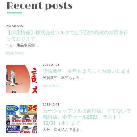
Recent posts
2026-02-06
【採用情報】株式会社ツルタでは下記の職種の採用を行
っております。
1.カー用品事業部 …
READ MORE
2026-01-01
謹賀新年 本年もよろしくお願いします
謹賀新年 本年もよろ…
READ MORE
2025-12-13
カーショップツルタ西桂店、すてないで
都留店、冬季セール2025 ラスト！
12/31（水）まで
大分、冷え込んできま…