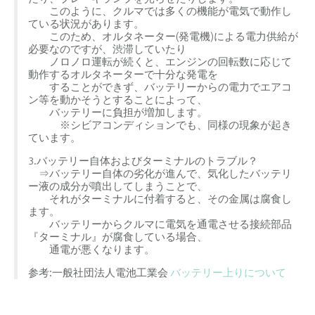
このように、クルマでは多くの機能が電気で動作し
ている状況があります。
このため、オルタネーター(発電機)による電力供給が
必要なのですが、渋滞していたり
ノロノロ運転が続くと、エンジンの回転数に応じて
動作するオルタネーターで十分な発電を
することができず、バッテリーからの電力でエアコ
ン等を動かそうとすることによって、
バッテリーに負担が増加します。
※シビアコンディションでも、同様の現象が起き
ています。
3.バッテリー自体およびターミナルのトラブル？
⇒バッテリー自体の劣化が進んで、気化したバッテリ
ー液の成分が噴出してしまうことで、
それがターミナルに付着すると、その金属は腐食し
ます。
バッテリーからクルマに電気を通電させる接続部品
『ターミナル』が腐食している場合、
通電が悪くなります。
参考:一般社団法人電池工業会
バッテリー上りについて