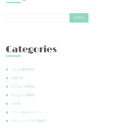
Categories
うどんの駅 西桂店
お知らせ
すてないで 昭和店
すてないで 都留店
その他
イベント&キャンペーン
カーショップツルタ 西桂店