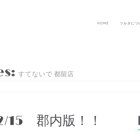
HOME
ツルタにつ
es:
すてないで 都留店
2/15 郡内版！！