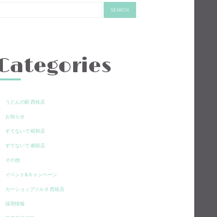
Categories
うどんの駅 西桂店
お知らせ
すてないで 昭和店
すてないで 都留店
その他
イベント&キャンペーン
カーショップツルタ 西桂店
採用情報