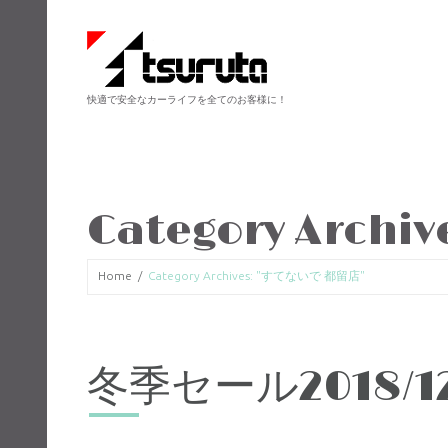
快適で安全なカーライフを全てのお客様に！
Category Archiv
Home
Category Archives: "すてないで 都留店"
冬季セール2018/1