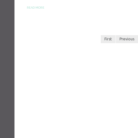
READ MORE
First
Previous