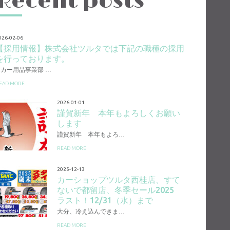
Recent posts
026-02-06
【採用情報】株式会社ツルタでは下記の職種の採用
を行っております。
1.カー用品事業部 …
EAD MORE
2026-01-01
謹賀新年 本年もよろしくお願い
します
謹賀新年 本年もよろ…
READ MORE
2025-12-13
カーショップツルタ西桂店、すて
ないで都留店、冬季セール2025
ラスト！12/31（水）まで
大分、冷え込んできま…
READ MORE