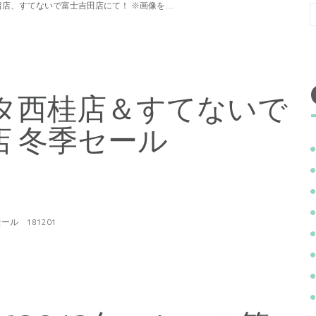
都留店、すてないで富士吉田店にて！ ※画像を…
タ西桂店＆すてないで
店 冬季セール
ル 181201