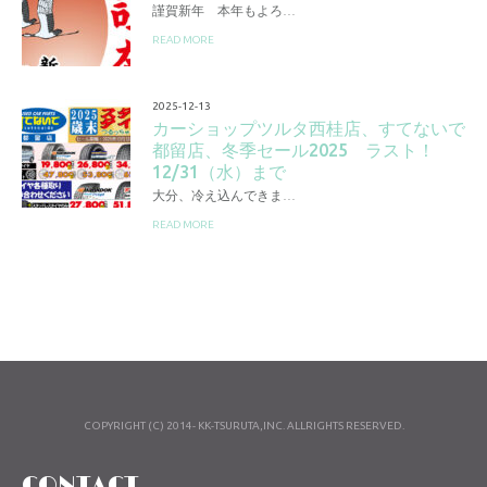
謹賀新年 本年もよろ…
READ MORE
2025-12-13
カーショップツルタ西桂店、すてないで
都留店、冬季セール2025 ラスト！
12/31（水）まで
大分、冷え込んできま…
READ MORE
COPYRIGHT (C) 2014- KK-TSURUTA,INC. ALLRIGHTS RESERVED.
CONTACT