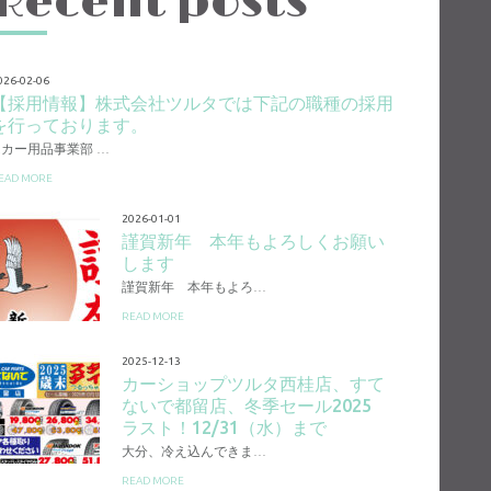
Recent posts
026-02-06
【採用情報】株式会社ツルタでは下記の職種の採用
を行っております。
1.カー用品事業部 …
EAD MORE
2026-01-01
謹賀新年 本年もよろしくお願い
します
謹賀新年 本年もよろ…
READ MORE
2025-12-13
カーショップツルタ西桂店、すて
ないで都留店、冬季セール2025
ラスト！12/31（水）まで
大分、冷え込んできま…
READ MORE