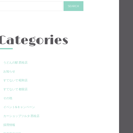
Categories
うどんの駅 西桂店
お知らせ
すてないで 昭和店
すてないで 都留店
その他
イベント&キャンペーン
カーショップツルタ 西桂店
採用情報