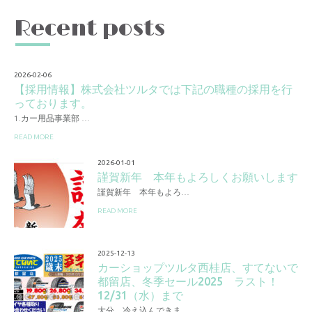
Recent posts
2026-02-06
【採用情報】株式会社ツルタでは下記の職種の採用を行
っております。
1.カー用品事業部 …
READ MORE
2026-01-01
謹賀新年 本年もよろしくお願いします
謹賀新年 本年もよろ…
READ MORE
2025-12-13
カーショップツルタ西桂店、すてないで
都留店、冬季セール2025 ラスト！
12/31（水）まで
大分、冷え込んできま…