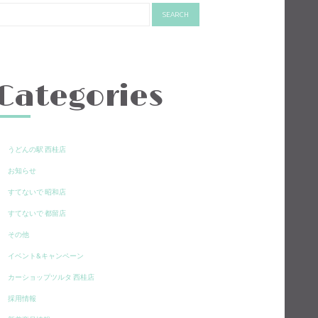
Categories
うどんの駅 西桂店
お知らせ
すてないで 昭和店
すてないで 都留店
その他
イベント&キャンペーン
カーショップツルタ 西桂店
採用情報