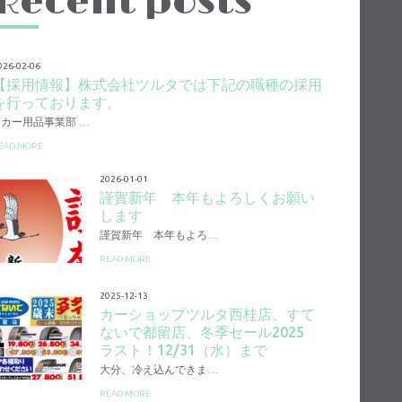
Recent posts
026-02-06
【採用情報】株式会社ツルタでは下記の職種の採用
を行っております。
1.カー用品事業部 …
EAD MORE
2026-01-01
謹賀新年 本年もよろしくお願い
します
謹賀新年 本年もよろ…
READ MORE
2025-12-13
カーショップツルタ西桂店、すて
ないで都留店、冬季セール2025
ラスト！12/31（水）まで
大分、冷え込んできま…
READ MORE