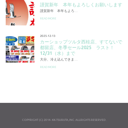
謹賀新年 本年もよろしくお願いします
謹賀新年 本年もよろ…
READ MORE
2025-12-13
カーショップツルタ西桂店、すてないで
都留店、冬季セール2025 ラスト！
12/31（水）まで
大分、冷え込んできま…
READ MORE
COPYRIGHT (C) 2014- KK-TSURUTA,INC. ALLRIGHTS RESERVED.