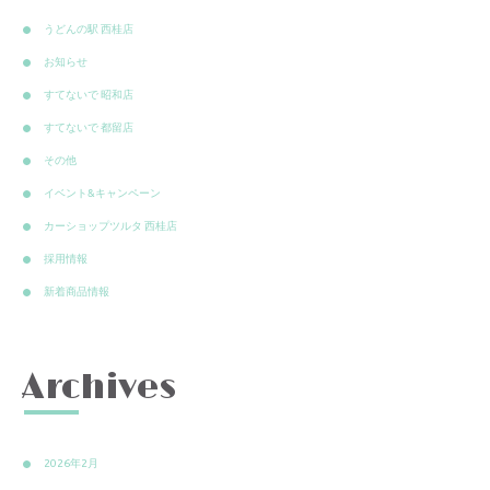
うどんの駅 西桂店
お知らせ
すてないで 昭和店
すてないで 都留店
その他
イベント&キャンペーン
カーショップツルタ 西桂店
採用情報
新着商品情報
Archives
2026年2月