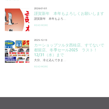
2026-01-01
謹賀新年 本年もよろしくお願いします
謹賀新年 本年もよろ…
READ MORE
2025-12-13
カーショップツルタ西桂店、すてないで
都留店、冬季セール2025 ラスト！
12/31（水）まで
大分、冷え込んできま…
READ MORE