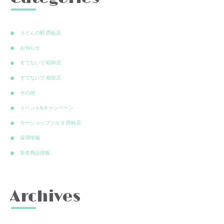
うどんの駅 西桂店
お知らせ
すてないで 昭和店
すてないで 都留店
その他
イベント&キャンペーン
カーショップツルタ 西桂店
採用情報
新着商品情報
Archives