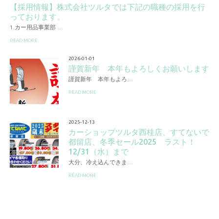
【採用情報】株式会社ツルタでは下記の職種の採用を行
っております。
1.カー用品事業部 …
READ MORE
2026-01-01
謹賀新年 本年もよろしくお願いします
謹賀新年 本年もよろ…
READ MORE
2025-12-13
カーショップツルタ西桂店、すてないで
都留店、冬季セール2025 ラスト！
12/31（水）まで
大分、冷え込んできま…
READ MORE