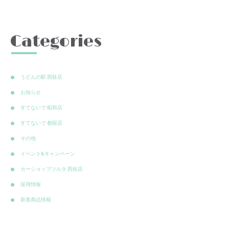
Categories
うどんの駅 西桂店
お知らせ
すてないで 昭和店
すてないで 都留店
その他
イベント&キャンペーン
カーショップツルタ 西桂店
採用情報
新着商品情報