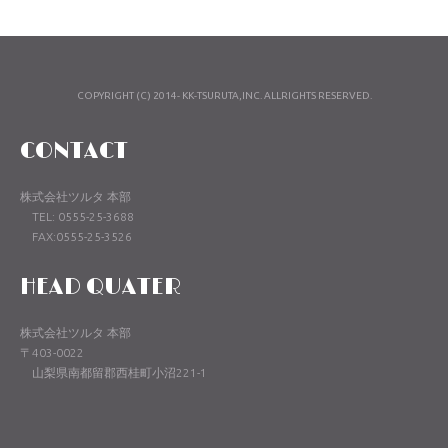
COPYRIGHT (C) 2014- KK-TSURUTA,INC. ALLRIGHTS RESERVED.
CONTACT
株式会社ツルタ 本部
TEL: 0555-25-3688
FAX:0555-25-3526
HEAD QUATER
株式会社ツルタ 本部
〒403-0022
山梨県南都留郡西桂町小沼221-1