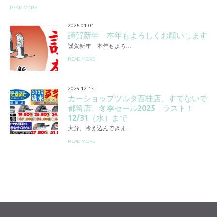
READ MORE
2026-01-01
謹賀新年 本年もよろしくお願いします
謹賀新年 本年もよろ…
READ MORE
2025-12-13
カーショップツルタ西桂店、すてないで
都留店、冬季セール2025 ラスト！
12/31（水）まで
大分、冷え込んできま…
READ MORE