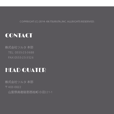
COPYRIGHT (C) 2014- KK-TSURUTA,INC. ALLRIGHTS RESERVED.
CONTACT
株式会社ツルタ 本部
TEL: 0555-25-3688
FAX:0555-25-3526
HEAD QUATER
株式会社ツルタ 本部
〒403-0022
山梨県南都留郡西桂町小沼221-1