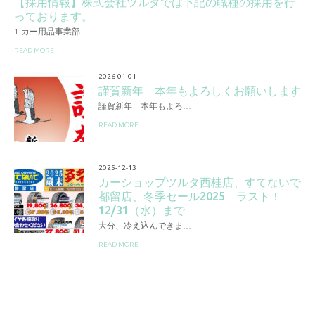
【採用情報】株式会社ツルタでは下記の職種の採用を行
っております。
1.カー用品事業部 …
READ MORE
2026-01-01
謹賀新年 本年もよろしくお願いします
謹賀新年 本年もよろ…
READ MORE
2025-12-13
カーショップツルタ西桂店、すてないで
都留店、冬季セール2025 ラスト！
12/31（水）まで
大分、冷え込んできま…
READ MORE