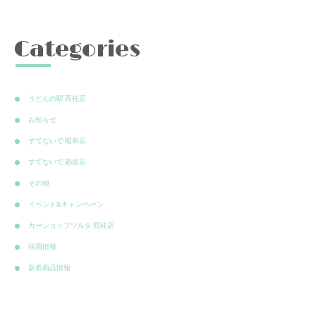
Categories
うどんの駅 西桂店
お知らせ
すてないで 昭和店
すてないで 都留店
その他
イベント&キャンペーン
カーショップツルタ 西桂店
採用情報
新着商品情報