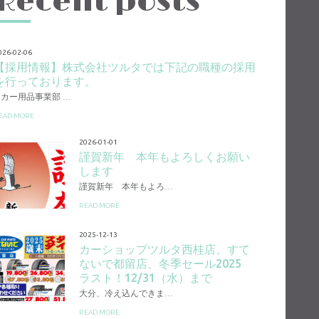
Recent posts
026-02-06
【採用情報】株式会社ツルタでは下記の職種の採用
を行っております。
1.カー用品事業部 …
EAD MORE
2026-01-01
謹賀新年 本年もよろしくお願い
します
謹賀新年 本年もよろ…
READ MORE
2025-12-13
カーショップツルタ西桂店、すて
ないで都留店、冬季セール2025
ラスト！12/31（水）まで
大分、冷え込んできま…
READ MORE