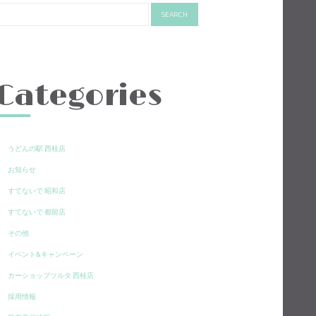
Categories
うどんの駅 西桂店
お知らせ
すてないで 昭和店
すてないで 都留店
その他
イベント&キャンペーン
カーショップツルタ 西桂店
採用情報