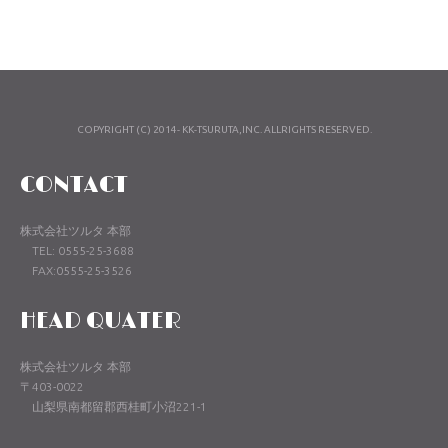
COPYRIGHT (C) 2014- KK-TSURUTA,INC. ALLRIGHTS RESERVED.
CONTACT
株式会社ツルタ 本部
TEL: 0555-25-3688
FAX:0555-25-3526
HEAD QUATER
株式会社ツルタ 本部
〒403-0022
山梨県南都留郡西桂町小沼221-1