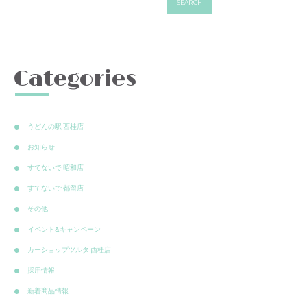
Categories
うどんの駅 西桂店
お知らせ
すてないで 昭和店
すてないで 都留店
その他
イベント&キャンペーン
カーショップツルタ 西桂店
採用情報
新着商品情報