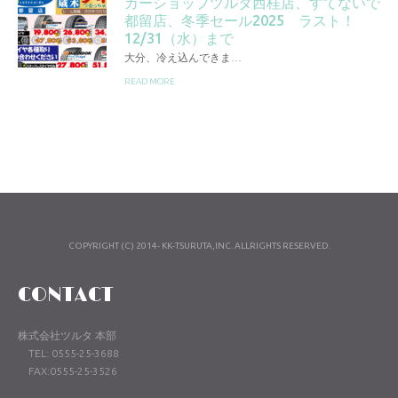
カーショップツルタ西桂店、すてないで
都留店、冬季セール2025 ラスト！
12/31（水）まで
大分、冷え込んできま…
READ MORE
COPYRIGHT (C) 2014- KK-TSURUTA,INC. ALLRIGHTS RESERVED.
CONTACT
株式会社ツルタ 本部
TEL: 0555-25-3688
FAX:0555-25-3526