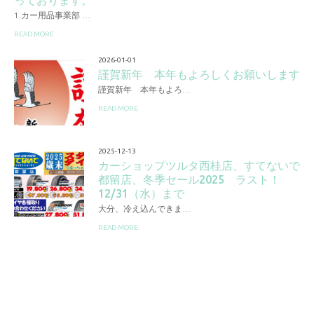
っております。
1.カー用品事業部 …
READ MORE
2026-01-01
謹賀新年 本年もよろしくお願いします
謹賀新年 本年もよろ…
READ MORE
2025-12-13
カーショップツルタ西桂店、すてないで
都留店、冬季セール2025 ラスト！
12/31（水）まで
大分、冷え込んできま…
READ MORE