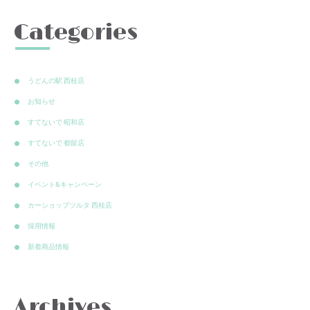
Categories
うどんの駅 西桂店
お知らせ
すてないで 昭和店
すてないで 都留店
その他
イベント&キャンペーン
カーショップツルタ 西桂店
採用情報
新着商品情報
Archives