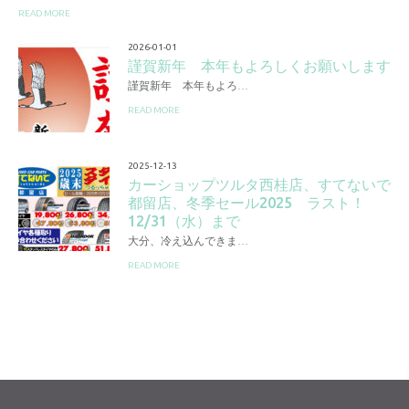
READ MORE
2026-01-01
謹賀新年 本年もよろしくお願いします
謹賀新年 本年もよろ…
READ MORE
2025-12-13
カーショップツルタ西桂店、すてないで
都留店、冬季セール2025 ラスト！
12/31（水）まで
大分、冷え込んできま…
READ MORE