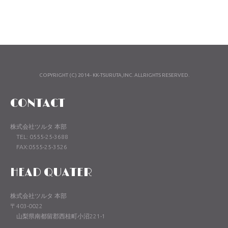
COPYRIGHT (C) 2014- KK-TSURUTA,INC. ALLRIGHTS RESERVED.
CONTACT
株式会社ツルタ 本部
TEL: 0555-25-3688
FAX:0555-25-3526
HEAD QUATER
株式会社ツルタ 本部
〒403-0022
山梨県南都留郡西桂町小沼221-1