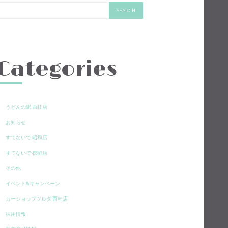
Categories
うどんの駅 西桂店
お知らせ
すてないで 昭和店
すてないで 都留店
その他
イベント&キャンペーン
カーショップツルタ 西桂店
採用情報