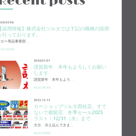
Recent posts
026-02-06
【採用情報】株式会社ツルタでは下記の職種の採用
を行っております。
1.カー用品事業部 …
EAD MORE
2026-01-01
謹賀新年 本年もよろしくお願い
します
謹賀新年 本年もよろ…
READ MORE
2025-12-13
カーショップツルタ西桂店、すて
ないで都留店、冬季セール2025
ラスト！12/31（水）まで
大分、冷え込んできま…
READ MORE