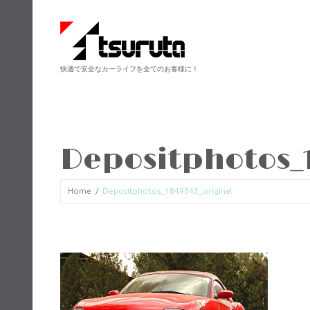
快適で安全なカーライフを全てのお客様に！
Depositphotos_
Home
Depositphotos_1849543_original