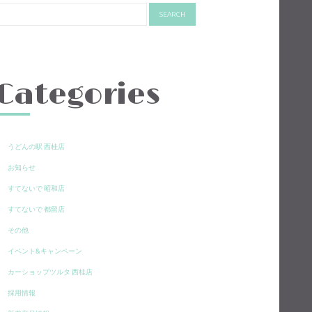
Categories
うどんの駅 西桂店
お知らせ
すてないで 昭和店
すてないで 都留店
その他
イベント&キャンペーン
カーショップツルタ 西桂店
採用情報