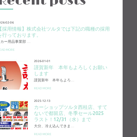
Recent posts
026-02-06
【採用情報】株式会社ツルタでは下記の職種の採用
を行っております。
1.カー用品事業部 …
EAD MORE
2026-01-01
謹賀新年 本年もよろしくお願い
します
謹賀新年 本年もよろ…
READ MORE
2025-12-13
カーショップツルタ西桂店、すて
ないで都留店、冬季セール2025
ラスト！12/31（水）まで
大分、冷え込んできま…
READ MORE