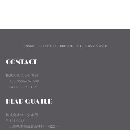
COPYRIGHT (C) 2014- KK-TSURUTA,INC. ALLRIGHTS RESERVED.
CONTACT
株式会社ツルタ 本部
TEL: 0555-25-3688
FAX:0555-25-3526
HEAD QUATER
株式会社ツルタ 本部
〒403-0022
山梨県南都留郡西桂町小沼221-1