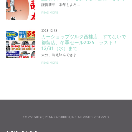
謹賀新年 本年もよろ…
READ MORE
2025-12-13
カーショップツルタ西桂店、すてないで
都留店、冬季セール2025 ラスト！
12/31（水）まで
大分、冷え込んできま…
READ MORE
COPYRIGHT (C) 2014- KK-TSURUTA,INC. ALLRIGHTS RESERVED.