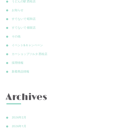
うどんの駅 西桂店
お知らせ
すてないで 昭和店
すてないで 都留店
その他
イベント&キャンペーン
カーショップツルタ 西桂店
採用情報
新着商品情報
Archives
2026年2月
2026年1月