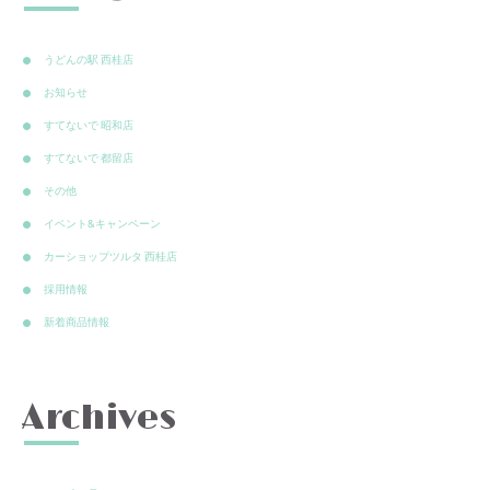
うどんの駅 西桂店
お知らせ
すてないで 昭和店
すてないで 都留店
その他
イベント&キャンペーン
カーショップツルタ 西桂店
採用情報
新着商品情報
Archives