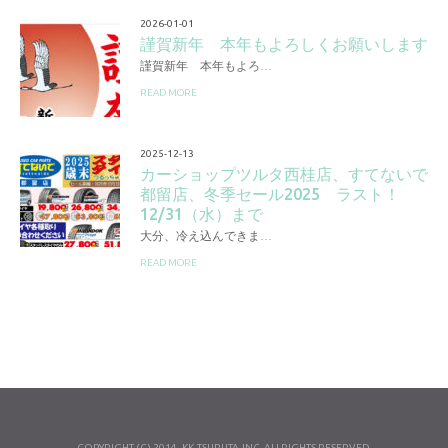
2026-01-01
謹賀新年 本年もよろしくお願いします
謹賀新年 本年もよろ…
READ MORE
2025-12-13
カーショップツルタ西桂店、すてないで
都留店、冬季セール2025 ラスト！
12/31（水）まで
大分、冷え込んできま…
READ MORE
COPYRIGHT (C) 2014- KK-TSURUTA,INC. ALLRIGHTS RESERVED.