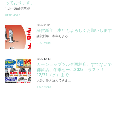
っております。
1.カー用品事業部 …
READ MORE
2026-01-01
謹賀新年 本年もよろしくお願いします
謹賀新年 本年もよろ…
READ MORE
2025-12-13
カーショップツルタ西桂店、すてないで
都留店、冬季セール2025 ラスト！
12/31（水）まで
大分、冷え込んできま…
READ MORE