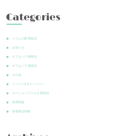
Categories
うどんの駅 西桂店
お知らせ
すてないで 昭和店
すてないで 都留店
その他
イベント&キャンペーン
カーショップツルタ 西桂店
採用情報
新着商品情報