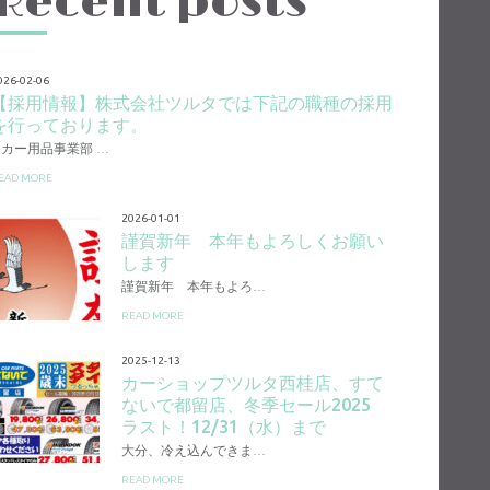
Recent posts
026-02-06
【採用情報】株式会社ツルタでは下記の職種の採用
を行っております。
1.カー用品事業部 …
EAD MORE
2026-01-01
謹賀新年 本年もよろしくお願い
します
謹賀新年 本年もよろ…
READ MORE
2025-12-13
カーショップツルタ西桂店、すて
ないで都留店、冬季セール2025
ラスト！12/31（水）まで
大分、冷え込んできま…
READ MORE