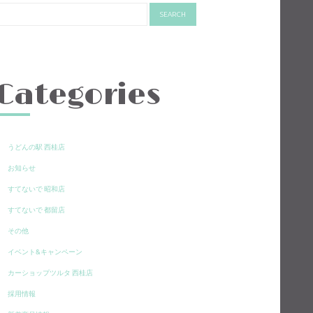
Categories
うどんの駅 西桂店
お知らせ
すてないで 昭和店
すてないで 都留店
その他
イベント&キャンペーン
カーショップツルタ 西桂店
採用情報